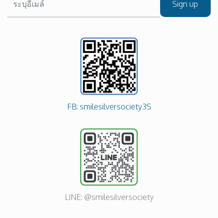
Sign up
FB: smilesilversociety3S
LINE: @smilesilversociety