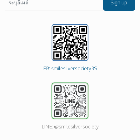
Sign up
FB: smilesilversociety3S
LINE: @smilesilversociety